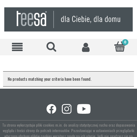
No products matching your criteria have been found.
Ta strona wykorzystuje pliki cookies m.in. do analizy statystycznej ruchu oraz dopasowania
wyglądu i treści strony do potrzeb internautów. Pozostawiając w ustawieniach przeglądarki
włączoną obsługę plików cookies wyrażasz zgodę na ich użycie. Jeśli nie zgadzasz się na