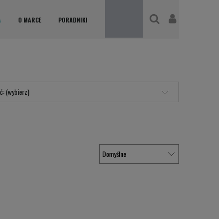
A
O MARCE
PORADNIKI
ć: (wybierz)