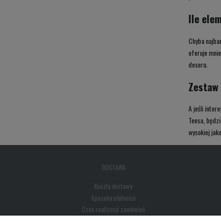
Ile ele
Chyba najbar
oferuje mnie
deseru.
Zestaw 
A jeśli inte
Teesa, będzi
wysokiej jak
DOSTAWA
Koszty dostawy
Sposoby płatności
Czas realizacji zamówień