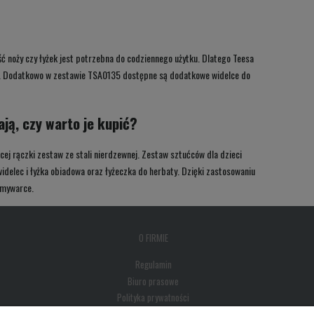
ść noży czy łyżek jest potrzebna do codziennego użytku. Dlatego Teesa
czki. Dodatkowo w zestawie TSA0135 dostępne są dodatkowe widelce do
ają, czy warto je kupić?
ęcej rączki zestaw ze stali nierdzewnej. Zestaw sztućców dla dzieci
idelec i łyżka obiadowa oraz łyżeczka do herbaty. Dzięki zastosowaniu
 zmywarce.
O FIRMIE
Regulamin
Biuro prasowe
Polityka prywatności
Kontakt