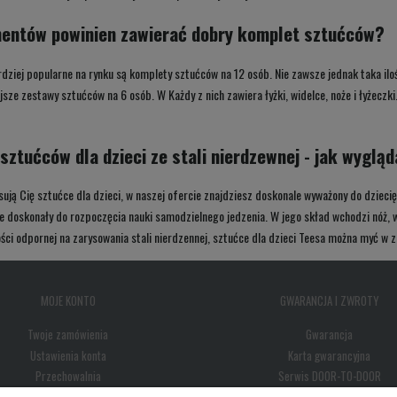
mentów powinien zawierać dobry komplet sztućców?
dziej popularne na rynku są komplety sztućców na 12 osób. Nie zawsze jednak taka ilo
jsze zestawy sztućców na 6 osób. W Każdy z nich zawiera łyżki, widelce, noże i łyże
sztućców dla dzieci ze stali nierdzewnej - jak wygląd
resują Cię sztućce dla dzieci, w naszej ofercie znajdziesz doskonale wyważony do dzieci
e doskonały do rozpoczęcia nauki samodzielnego jedzenia. W jego skład wchodzi nóż, w
ości odpornej na zarysowania stali nierdzennej, sztućce dla dzieci Teesa można myć w
MOJE KONTO
GWARANCJA I ZWROTY
Twoje zamówienia
Gwarancja
Ustawienia konta
Karta gwarancyjna
Przechowalnia
Serwis DOOR-TO-DOOR
Reklamacje i zwroty