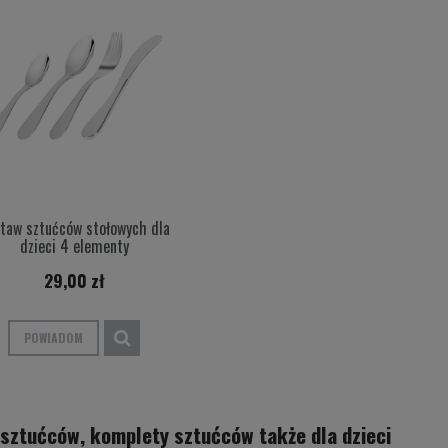
taw sztućców stołowych dla
dzieci 4 elementy
29,00 zł
POWIADOM
sztućców, komplety sztućców także dla dzieci
odgrzewacz wody - bateria stojąca