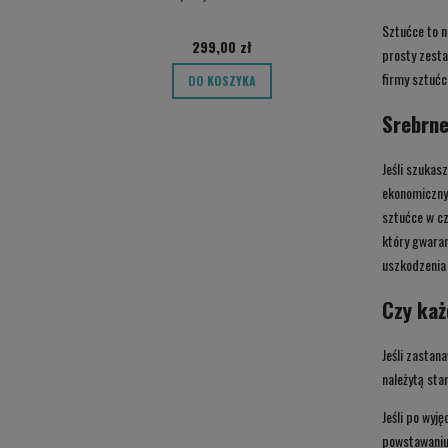
Sztućce to n
299,00 zł
prosty zesta
firmy sztućc
DO KOSZYKA
Srebrne
Jeśli szukas
ekonomiczny 
sztućce w cz
który gwaran
uszkodzenia 
Czy ka
Jeśli zastan
należytą sta
Jeśli po wyj
powstawaniu