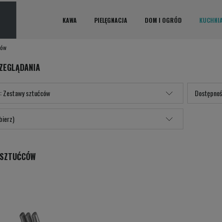
KAWA
PIELĘGNACJA
DOM I OGRÓD
KUCHNI
ców
ZEGLĄDANIA
: Zestawy sztućców
Dostępnoś
bierz)
 SZTUĆCÓW