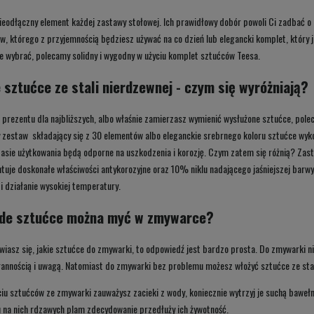
ieodłączny element każdej zastawy stołowej. Ich prawidłowy dobór powoli Ci zadbać 
239,00 zł
w, którego z przyjemnością będziesz używać na co dzień lub elegancki komplet, który jes
e wybrać, polecamy solidny i wygodny w użyciu komplet sztućców Teesa.
DO KOSZYKA
 sztućce ze stali nierdzewnej - czym się wyróżniają?
z prezentu dla najbliższych, albo właśnie zamierzasz wymienić wysłużone sztućce, pol
zestaw składający się z 30 elementów albo eleganckie srebrnego koloru sztućce wyko
asie użytkowania będą odporne na uszkodzenia i korozję. Czym zatem się różnią? Zas
tuje doskonałe właściwości antykorozyjne oraz 10% niklu nadającego jaśniejszej barwy 
i działanie wysokiej temperatury.
żde sztućce można myć w zmywarce?
awiasz się, jakie sztućce do zmywarki, to odpowiedź jest bardzo prosta. Do zmywarki nie
rannością i uwagą. Natomiast do zmywarki bez problemu możesz włożyć sztućce ze sta
ęciu sztućców ze zmywarki zauważysz zacieki z wody, koniecznie wytrzyj je suchą bawe
 na nich rdzawych plam zdecydowanie przedłuży ich żywotność.