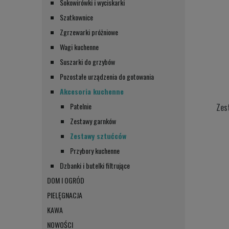
Sokowirówki i wyciskarki
Szatkownice
Zgrzewarki próżniowe
Wagi kuchenne
Suszarki do grzybów
Pozostałe urządzenia do gotowania
Akcesoria kuchenne
Patelnie
Zes
Zestawy garnków
Zestawy sztućców
Przybory kuchenne
Dzbanki i butelki filtrujące
DOM I OGRÓD
PIELĘGNACJA
KAWA
NOWOŚCI