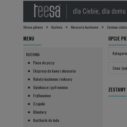
»
»
»
Strona główna
Kuchnia
Akcesoria kuchenne
Zestawy sztuć
MENU
OPCJE PR
Kategorie
KUCHNIA
Piece do pizzy
Cena: (wy
Ekspresy do kawy i akcesoria
Roboty kuchenne i miksery
Opiekacze i gofrownice
ZESTAWY
Frytkownice
Czajniki
Blendery
Kostkarki do lodu