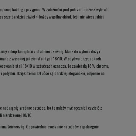
o oprawę każdego przyjęcia. W zależności pod potrzeb możesz wybrać
zcze bardziej uświetni każdy wspólny obiad. Jeśli nie wiesz jakiej
ecamy zakup kompletu z stali nierdzewnej. Masz do wyboru duży i
nane z wysokiej jakości stali typu 18/10. W obydwu przypadkach
tosowanie stali 18/10 w sztućcach oznacza, że zawierają 18% chromu,
i połysku. Dzięki temu sztućce są bardziej eleganckie, odporne na
 nadają się srebrne sztućce, bo te należy myć ręcznie i czyścić z
li nierdzewnej 18/10.
łnianą ściereczką. Odpowiednie osuszanie sztućców zapobiegnie