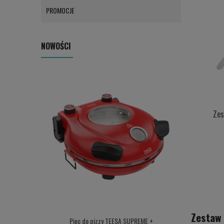
PROMOCJE
NOWOŚCI
Zes
Zestaw 
Piec do pizzy TEESA SUPREME +
Przepływowy p