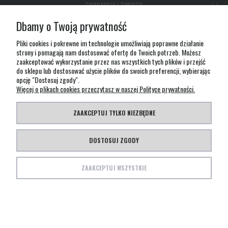
GWARANCJA I ZWROTY
Dbamy o Twoją prywatność
O FIRMIE
Pliki cookies i pokrewne im technologie umożliwiają poprawne działanie
strony i pomagają nam dostosować ofertę do Twoich potrzeb. Możesz
zaakceptować wykorzystanie przez nas wszystkich tych plików i przejść
do sklepu lub dostosować użycie plików do swoich preferencji, wybierając
opcję "Dostosuj zgody".
Więcej o plikach cookies przeczytasz w naszej Polityce prywatności.
Ta strona wykorzystuje pliki cookies m.in. do analizy statystycznej ruchu oraz dopasowania
wyglądu i treści strony do potrzeb internautów. Pozostawiając w ustawieniach przeglądarki
ZAAKCEPTUJ TYLKO NIEZBĘDNE
włączoną obsługę plików cookies wyrażasz zgodę na ich użycie. Jeśli nie zgadzasz się na
wykorzystywanie plików cookies zmień ustawienia swojej przeglądarki
DOSTOSUJ ZGODY
© Copyright TEESA 2021 | Created by LECHPOL Design Studio
ZAAKCEPTUJ WSZYSTKIE
POKAŻ PEŁNĄ WERSJĘ STRONY
Sklep internetowy Shoper Premium