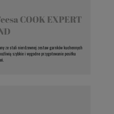
j Teesa COOK EXPERT
ND
nany ze stali nierdzewnej zestaw garnków kuchennych
możliwią szybkie i wygodne przygotowanie posiłku
ań.