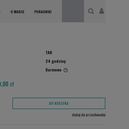
A
O MARCE
PORADNIKI
TAK
24 godziny
Darmowa
,00 zł
nie zawiera ewentualnych kosztów
ości
.
DO KOSZYKA
dodaj do przechowalni