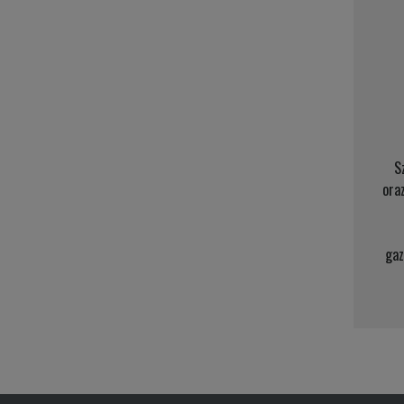
S
ora
gaz