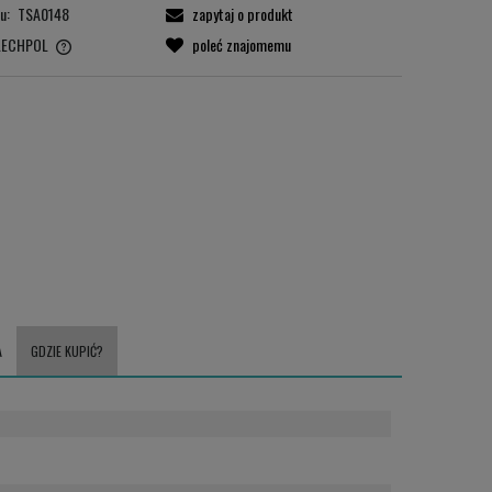
u:
TSA0148
zapytaj o produkt
LECHPOL
poleć znajomemu
A
GDZIE KUPIĆ?