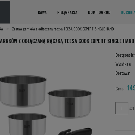
KAWA
PIELĘGNACJA
DOM I OGRÓD
KUCHNI
»
ów
Zestaw garnków z odłączaną rączką TEESA COOK EXPERT SINGLE HAND
ARNKÓW Z ODŁĄCZANĄ RĄCZKĄ TEESA COOK EXPERT SINGLE HAND
Dostępność:
Wysyłka w:
Dostawa:
149
Cena 
Cena:
płatn
szt