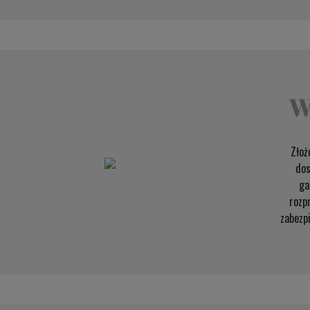
W
Złoż
dos
ga
rozp
zabezp