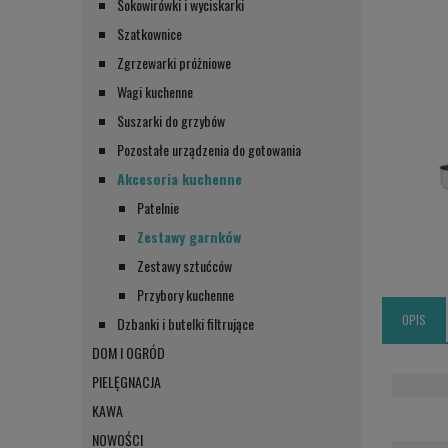
Sokowirówki i wyciskarki
Szatkownice
Zgrzewarki próżniowe
Wagi kuchenne
Suszarki do grzybów
Pozostałe urządzenia do gotowania
Akcesoria kuchenne
Patelnie
Zestawy garnków
Zestawy sztućców
Przybory kuchenne
OPIS
Dzbanki i butelki filtrujące
DOM I OGRÓD
PIELĘGNACJA
KAWA
NOWOŚCI