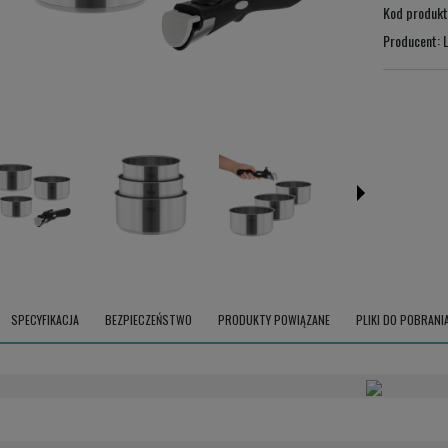
Kod produkt
Producent:
LECHPOL ELECTRONICS LESZEK Sp.k.
ul. Garwolińska 1, 08-400 Miętne.
serwis@lechpol.pl
SPECYFIKACJA
BEZPIECZEŃSTWO
PRODUKTY POWIĄZANE
PLIKI DO POBRANI