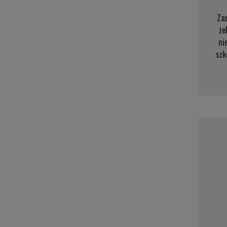
Zas
że
ni
szk