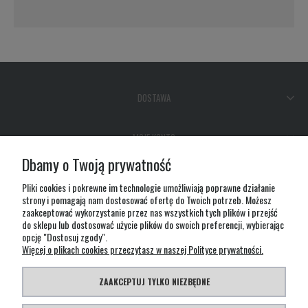
DOSTAWA
MOJE KONTO
Dbamy o Twoją prywatność
GWARANCJA I ZWROTY
Pliki cookies i pokrewne im technologie umożliwiają poprawne działanie
strony i pomagają nam dostosować ofertę do Twoich potrzeb. Możesz
zaakceptować wykorzystanie przez nas wszystkich tych plików i przejść
O FIRMIE
do sklepu lub dostosować użycie plików do swoich preferencji, wybierając
opcję "Dostosuj zgody".
Więcej o plikach cookies przeczytasz w naszej Polityce prywatności.
ZAAKCEPTUJ TYLKO NIEZBĘDNE
Ta strona wykorzystuje pliki cookies m.in. do analizy statystycznej ruchu oraz dopasowania