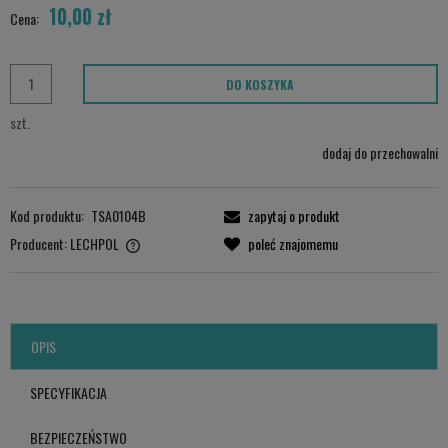
10,00 zł
Cena:
DO KOSZYKA
szt.
dodaj do przechowalni
Kod produktu:
TSA0104B
zapytaj o produkt
Producent:
LECHPOL
poleć znajomemu
LECHPOL ELECTRONICS LESZEK Sp.k.
ul. Garwolińska 1, 08-400 Miętne.
serwis@lechpol.pl
OPIS
SPECYFIKACJA
BEZPIECZEŃSTWO