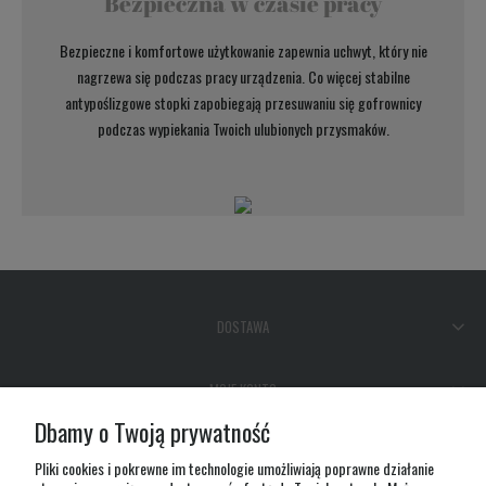
Bezpieczna w czasie pracy
Bezpieczne i komfortowe użytkowanie zapewnia uchwyt, który nie
nagrzewa się podczas pracy urządzenia. Co więcej stabilne
antypoślizgowe stopki zapobiegają przesuwaniu się gofrownicy
podczas wypiekania Twoich ulubionych przysmaków.
DOSTAWA
MOJE KONTO
Dbamy o Twoją prywatność
GWARANCJA I ZWROTY
Pliki cookies i pokrewne im technologie umożliwiają poprawne działanie