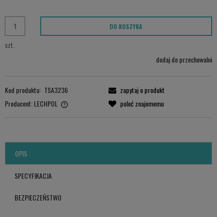
DO KOSZYKA
szt.
dodaj do przechowalni
Kod produktu:
TSA3236
zapytaj o produkt
Producent:
LECHPOL
poleć znajomemu
LECHPOL ELECTRONICS LESZEK Sp.k.
ul. Garwolińska 1, 08-400 Miętne.
serwis@lechpol.pl
OPIS
SPECYFIKACJA
BEZPIECZEŃSTWO