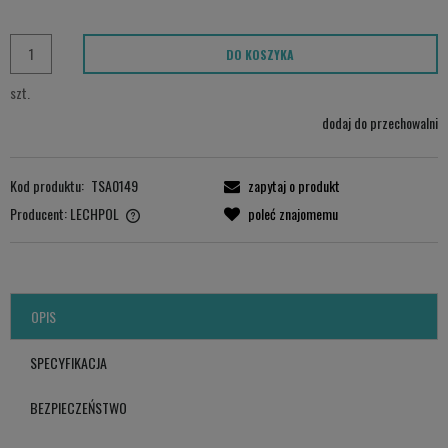
DO KOSZYKA
szt.
dodaj do przechowalni
Kod produktu:
TSA0149
zapytaj o produkt
Producent:
LECHPOL
poleć znajomemu
LECHPOL ELECTRONICS LESZEK Sp.k.
ul. Garwolińska 1, 08-400 Miętne.
serwis@lechpol.pl
OPIS
SPECYFIKACJA
BEZPIECZEŃSTWO