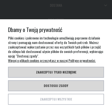
DOSTAWA
MOJE KONTO
Dbamy o Twoją prywatność
GWARANCJA I ZWROTY
Pliki cookies i pokrewne im technologie umożliwiają poprawne działanie
strony i pomagają nam dostosować ofertę do Twoich potrzeb. Możesz
zaakceptować wykorzystanie przez nas wszystkich tych plików i przejść
O FIRMIE
do sklepu lub dostosować użycie plików do swoich preferencji, wybierając
opcję "Dostosuj zgody".
Więcej o plikach cookies przeczytasz w naszej Polityce prywatności.
ZAAKCEPTUJ TYLKO NIEZBĘDNE
Ta strona wykorzystuje pliki cookies m.in. do analizy statystycznej ruchu oraz dopasowania
wyglądu i treści strony do potrzeb internautów. Pozostawiając w ustawieniach przeglądarki
DOSTOSUJ ZGODY
włączoną obsługę plików cookies wyrażasz zgodę na ich użycie. Jeśli nie zgadzasz się na
wykorzystywanie plików cookies zmień ustawienia swojej przeglądarki
ZAAKCEPTUJ WSZYSTKIE
© Copyright TEESA 2021 | Created by LECHPOL Design Studio