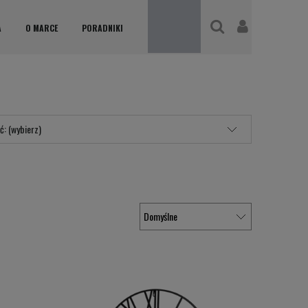
A
O MARCE
PORADNIKI
ć: (wybierz)