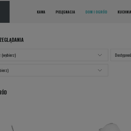
KAWA
PIELĘGNACJA
DOM I OGRÓD
KUCHNI
ZEGLĄDANIA
: (wybierz)
Dostępnoś
bierz)
RÓD