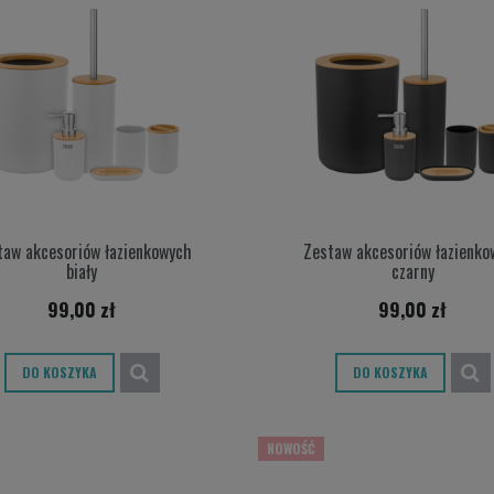
taw akcesoriów łazienkowych
Zestaw akcesoriów łazienko
biały
czarny
99,00 zł
99,00 zł
odgrzewacz wody - bateria stojąca
DO KOSZYKA
DO KOSZYKA
239,00 zł
NOWOŚĆ
DO KOSZYKA