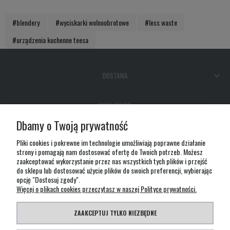
#blendery
#wyciskarki wolnoobrotowe
#less waste
#urządzenia kuchenne teesa
DOSTAWA
MOJE KONTO
Dbamy o Twoją prywatność
GWARANCJA I ZWROTY
Pliki cookies i pokrewne im technologie umożliwiają poprawne działanie
strony i pomagają nam dostosować ofertę do Twoich potrzeb. Możesz
zaakceptować wykorzystanie przez nas wszystkich tych plików i przejść
O FIRMIE
do sklepu lub dostosować użycie plików do swoich preferencji, wybierając
opcję "Dostosuj zgody".
Więcej o plikach cookies przeczytasz w naszej Polityce prywatności.
ZAAKCEPTUJ TYLKO NIEZBĘDNE
Ta strona wykorzystuje pliki cookies m.in. do analizy statystycznej ruchu oraz dopasowania