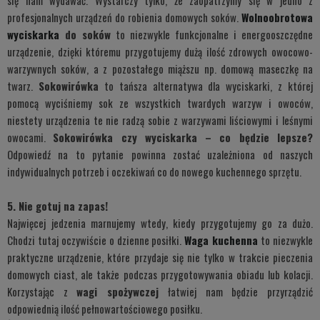
się nam wydawać. Wystarczy tylko, że zaopatrzymy się w jedno z
profesjonalnych urządzeń do robienia domowych soków.
Wolnoobrotowa
wyciskarka
do soków
to niezwykle funkcjonalne i energooszczędne
urządzenie, dzięki któremu przygotujemy dużą ilość zdrowych owocowo-
warzywnych soków, a z pozostałego miąższu np. domową maseczkę na
twarz.
Sokowirówka
to tańsza alternatywa dla wyciskarki, z której
pomocą wyciśniemy sok ze wszystkich twardych warzyw i owoców,
niestety urządzenia te nie radzą sobie z warzywami liściowymi i leśnymi
owocami.
Sokowirówka czy wyciskarka – co będzie lepsze?
Odpowiedź na to pytanie powinna zostać uzależniona od naszych
indywidualnych potrzeb i oczekiwań co do nowego kuchennego sprzętu.
5. Nie gotuj na zapas!
Najwięcej jedzenia marnujemy wtedy, kiedy przygotujemy go za dużo.
Chodzi tutaj oczywiście o dzienne posiłki.
Waga kuchenna
to niezwykle
praktyczne urządzenie, które przydaje się nie tylko w trakcie pieczenia
domowych ciast, ale także podczas przygotowywania obiadu lub kolacji.
Korzystając z
wagi spożywczej
łatwiej nam będzie przyrządzić
odpowiednią ilość pełnowartościowego posiłku.