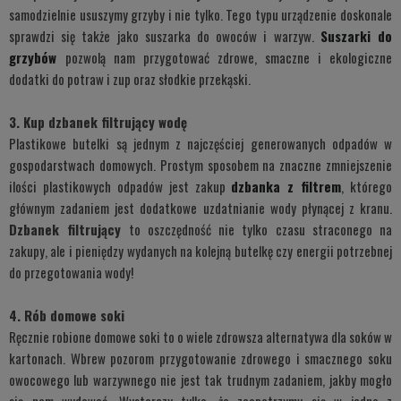
samodzielnie ususzymy grzyby i nie tylko. Tego typu urządzenie doskonale
sprawdzi się także jako suszarka do owoców i warzyw.
Suszarki do
grzybów
pozwolą nam przygotować zdrowe, smaczne i ekologiczne
dodatki do potraw i zup oraz słodkie przekąski.
3. Kup dzbanek filtrujący wodę
Plastikowe butelki są jednym z najczęściej generowanych odpadów w
gospodarstwach domowych. Prostym sposobem na znaczne zmniejszenie
ilości plastikowych odpadów jest zakup
dzbanka z filtrem
, którego
głównym zadaniem jest dodatkowe uzdatnianie wody płynącej z kranu.
Dzbanek filtrujący
to oszczędność nie tylko czasu straconego na
zakupy, ale i pieniędzy wydanych na kolejną butelkę czy energii potrzebnej
do przegotowania wody!
4. Rób domowe soki
Ręcznie robione domowe soki to o wiele zdrowsza alternatywa dla soków w
kartonach. Wbrew pozorom przygotowanie zdrowego i smacznego soku
owocowego lub warzywnego nie jest tak trudnym zadaniem, jakby mogło