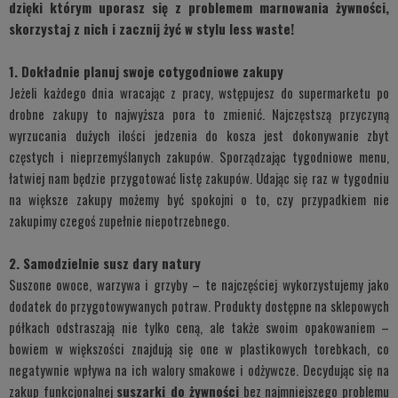
dzięki którym uporasz się z problemem marnowania żywności,
skorzystaj z nich i zacznij żyć w stylu less waste!
1. Dokładnie planuj swoje cotygodniowe zakupy
Jeżeli każdego dnia wracając z pracy, wstępujesz do supermarketu po
drobne zakupy to najwyższa pora to zmienić. Najczęstszą przyczyną
wyrzucania dużych ilości jedzenia do kosza jest dokonywanie zbyt
częstych i nieprzemyślanych zakupów. Sporządzając tygodniowe menu,
łatwiej nam będzie przygotować listę zakupów. Udając się raz w tygodniu
na większe zakupy możemy być spokojni o to, czy przypadkiem nie
zakupimy czegoś zupełnie niepotrzebnego.
2. Samodzielnie susz dary natury
Suszone owoce, warzywa i grzyby – te najczęściej wykorzystujemy jako
dodatek do przygotowywanych potraw. Produkty dostępne na sklepowych
półkach odstraszają nie tylko ceną, ale także swoim opakowaniem –
bowiem w większości znajdują się one w plastikowych torebkach, co
negatywnie wpływa na ich walory smakowe i odżywcze. Decydując się na
zakup funkcjonalnej
suszarki do żywności
bez najmniejszego problemu