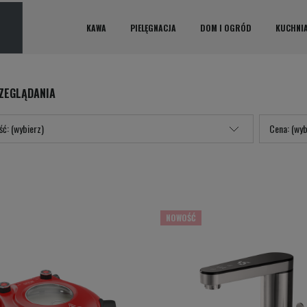
KAWA
PIELĘGNACJA
DOM I OGRÓD
KUCHNI
ZEGLĄDANIA
ć: (wybierz)
Cena: (wyb
NOWOŚĆ