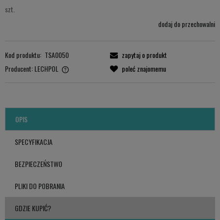
szt.
dodaj do przechowalni
Kod produktu:
TSA0050
zapytaj o produkt
Producent:
LECHPOL
poleć znajomemu
LECHPOL ELECTRONICS LESZEK Sp.k.
ul. Garwolińska 1, 08-400 Miętne.
serwis@lechpol.pl
OPIS
SPECYFIKACJA
BEZPIECZEŃSTWO
PLIKI DO POBRANIA
GDZIE KUPIĆ?