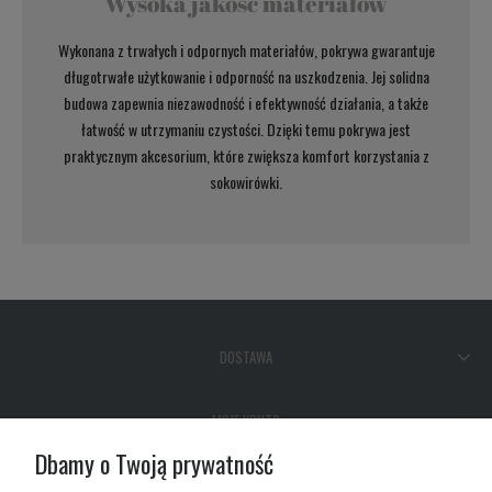
Wysoka jakość materiałów
Wykonana z trwałych i odpornych materiałów, pokrywa gwarantuje
długotrwałe użytkowanie i odporność na uszkodzenia. Jej solidna
budowa zapewnia niezawodność i efektywność działania, a także
łatwość w utrzymaniu czystości. Dzięki temu pokrywa jest
praktycznym akcesorium, które zwiększa komfort korzystania z
sokowirówki.
DOSTAWA
MOJE KONTO
Dbamy o Twoją prywatność
GWARANCJA I ZWROTY