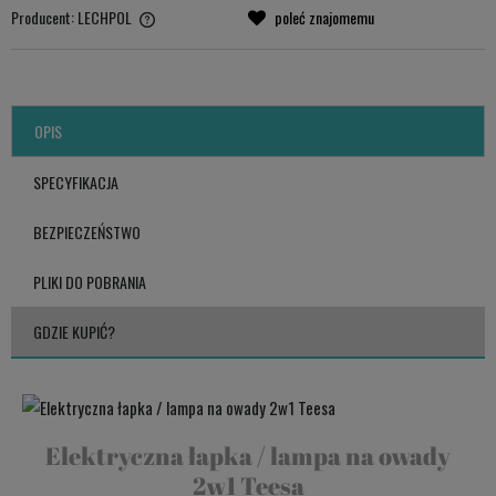
Producent:
LECHPOL
poleć znajomemu
LECHPOL ELECTRONICS LESZEK Sp.k.
ul. Garwolińska 1, 08-400 Miętne.
serwis@lechpol.pl
OPIS
SPECYFIKACJA
BEZPIECZEŃSTWO
PLIKI DO POBRANIA
GDZIE KUPIĆ?
Elektryczna łapka / lampa na owady
2w1 Teesa