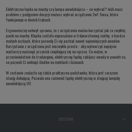
Elektryczna łapka na muchy czy lampa owadobójcza – co wybrać? Jeśli masz
problem z podjęciem decyzji możesz wybrać urządzenie 2w1 Teesa, które
funkcjonuje w dwóch trybach.
Ergonomiczny uchwyt sprawia, że z urządzenia można korzystać jak ze zwykłej
packi na muchy. Klepka została wyposażona w trójwarstwową siatkę, o bardzo
małych oczkach, które pozwolą Ci się pozbyć nawet najmniejszych owadów.
Korzystanie z urządzenia jest niezwykle proste - aby wytworzyć napięcie
wystarczy nacisnąć przycisk znajdujący się na rączce. Co ważne, w
przeciwieństwie do tradycyjnej, elektryczną łapką zabijasz owady w powietrzu,
co pozwoli Ci uniknąć śladów na meblach i ścianach.
W zestawie znalazła się także praktyczna podstawka, która jest zarazem
stacją dokującą. Pozwala ona zamienić łapkę elektryczną w stojącą lampkę
owadobójczą UV.
DOSTAWA