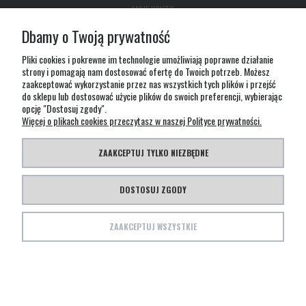
MOJE KONTO
Dbamy o Twoją prywatność
GWARANCJA I ZWROTY
Pliki cookies i pokrewne im technologie umożliwiają poprawne działanie
strony i pomagają nam dostosować ofertę do Twoich potrzeb. Możesz
zaakceptować wykorzystanie przez nas wszystkich tych plików i przejść
O FIRMIE
do sklepu lub dostosować użycie plików do swoich preferencji, wybierając
opcję "Dostosuj zgody".
Więcej o plikach cookies przeczytasz w naszej Polityce prywatności.
ZAAKCEPTUJ TYLKO NIEZBĘDNE
Ta strona wykorzystuje pliki cookies m.in. do analizy statystycznej ruchu oraz dopasowania
wyglądu i treści strony do potrzeb internautów. Pozostawiając w ustawieniach przeglądarki
DOSTOSUJ ZGODY
włączoną obsługę plików cookies wyrażasz zgodę na ich użycie. Jeśli nie zgadzasz się na
wykorzystywanie plików cookies zmień ustawienia swojej przeglądarki
ZAAKCEPTUJ WSZYSTKIE
© Copyright TEESA 2021 | Created by LECHPOL Design Studio
POKAŻ PEŁNĄ WERSJĘ STRONY
Sklep internetowy Shoper Premium