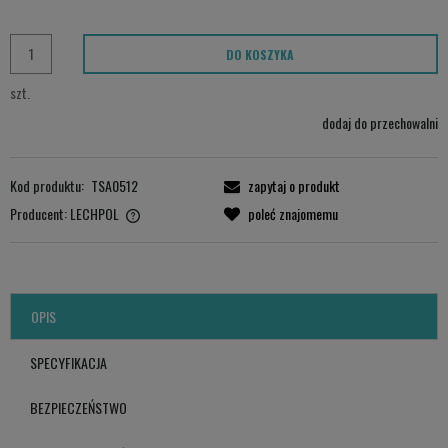
DO KOSZYKA
szt.
dodaj do przechowalni
Kod produktu:
TSA0512
zapytaj o produkt
Producent:
LECHPOL
poleć znajomemu
LECHPOL ELECTRONICS LESZEK Sp.k.
ul. Garwolińska 1, 08-400 Miętne.
serwis@lechpol.pl
OPIS
SPECYFIKACJA
BEZPIECZEŃSTWO