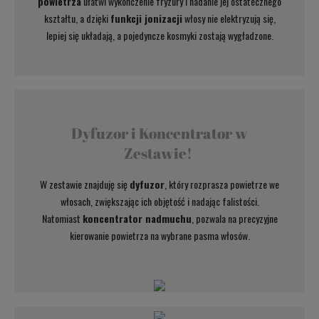
powietrza
ułatwi wykończenie fryzury i nadanie jej ostatecznego
kształtu, a dzięki
funkcji jonizacji
włosy nie elektryzują się,
lepiej się układają, a pojedyncze kosmyki zostają wygładzone.
Dyfuzor i Koncentrator w
Zestawie!
W zestawie znajduję się
dyfuzor
, który rozprasza powietrze we
włosach, zwiększając ich objętość i nadając falistości.
Natomiast
koncentrator nadmuchu
, pozwala na precyzyjne
kierowanie powietrza na wybrane pasma włosów.