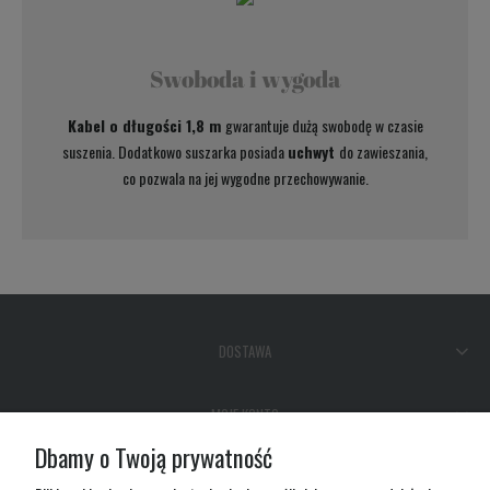
Swoboda i wygoda
Kabel o długości 1,8 m
gwarantuje dużą swobodę w czasie
suszenia. Dodatkowo suszarka posiada
uchwyt
do zawieszania,
co pozwala na jej wygodne przechowywanie.
DOSTAWA
MOJE KONTO
Dbamy o Twoją prywatność
GWARANCJA I ZWROTY