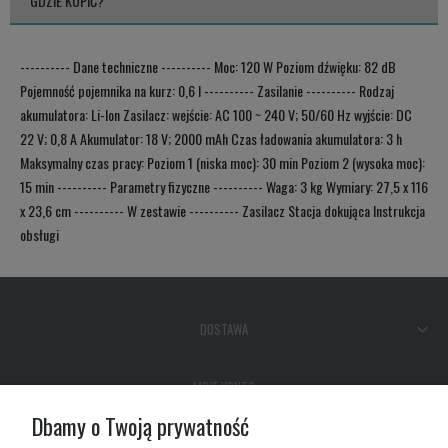
GDZIE KUPIĆ?
---------- Dane techniczne ---------- Moc: 120 W Poziom dźwięku: 82 dB
Pojemność pojemnika na kurz: 0,6 l ---------- Zasilanie ---------- Rodzaj
akumulatora: Li-Ion Zasilacz: wejście: AC 100 ~ 240 V; 50/60 Hz wyjście: DC
22 V; 0,8 A Akumulator: 18 V; 2000 mAh Czas ładowania akumulatora: 3 h
Maksymalny czas pracy: Poziom 1 (niska moc): 30 min Poziom 2 (wysoka moc):
15 min ---------- Parametry fizyczne ---------- Waga: 3 kg Wymiary: 27,5 x 116
x 23,6 cm ---------- W zestawie ---------- Zasilacz Stacja dokująca Instrukcja
obsługi
DOSTAWA
MOJE KONTO
Dbamy o Twoją prywatność
GWARANCJA I ZWROTY