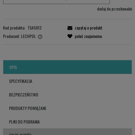
dodaj do przechowalni
Kod produktu:
TSA5012
zapytaj o produkt
Producent:
LECHPOL
poleć znajomemu
LECHPOL ELECTRONICS LESZEK Sp.k.
ul. Garwolińska 1, 08-400 Miętne.
serwis@lechpol.pl
OPIS
SPECYFIKACJA
BEZPIECZEŃSTWO
PRODUKTY POWIĄZANE
PLIKI DO POBRANIA