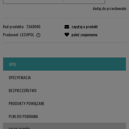
dodaj do przechowalni
Kod produktu:
TSA8040
zapytaj o produkt
Producent:
LECHPOL
poleć znajomemu
LECHPOL ELECTRONICS LESZEK Sp.k.
ul. Garwolińska 1, 08-400 Miętne.
serwis@lechpol.pl
OPIS
SPECYFIKACJA
BEZPIECZEŃSTWO
PRODUKTY POWIĄZANE
PLIKI DO POBRANIA