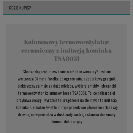
GDZIE KUPIĆ?
Kolumnowy termowentylator
ceramiczny z imitacją kominka
TSA8051
Chcesz dogrzać mieszkanie w chłodne wieczory? Jeśli nie
wystarcza Ci mała farelka do ogrzewania, a żeberkowy grzejnik
elektryczny zajmuje za dużo miejsca, wybierz smukły i elegancki
termowentylator kolumnowy Teesa TSA8051. To, co najbardziej
przykuwa uwagę i wyróżnia to urządzenie na tle innych to imitacja
kominka. Delikatne światło imituje prawdziwe płomienie i tlące się
drewno, co wprowadza w doskonały nastrój i stanowi doskonały
element dekoracyjny.