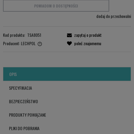
POWIADOM O DOSTĘPNOŚCI
dodaj do przechowalni
Kod produktu:
TSA8051
zapytaj o produkt
Producent:
LECHPOL
poleć znajomemu
LECHPOL ELECTRONICS LESZEK Sp.k.
ul. Garwolińska 1, 08-400 Miętne.
serwis@lechpol.pl
OPIS
SPECYFIKACJA
BEZPIECZEŃSTWO
PRODUKTY POWIĄZANE
PLIKI DO POBRANIA