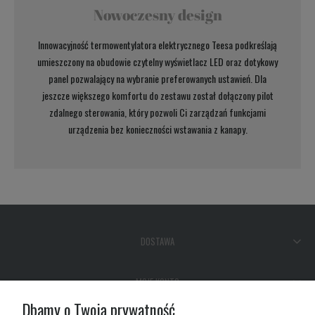
Nowoczesny design
Innowacyjność termowentylatora elektrycznego Teesa podkreślają
umieszczony na obudowie czytelny wyświetlacz LED oraz dotykowy
panel pozwalający na wybranie preferowanych ustawień. Dla
jeszcze większego komfortu do zestawu został dołączony pilot
zdalnego sterowania, który pozwoli Ci zarządzań funkcjami
urządzenia bez konieczności wstawania z kanapy.
DOSTAWA
MOJE KONTO
Dbamy o Twoją prywatność